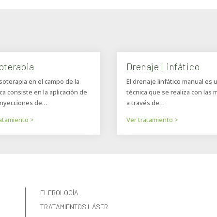
oterapia
Drenaje Linfático
soterapia en el campo de la
El drenaje linfático manual es 
ca consiste en la aplicación de
técnica que se realiza con las
inyecciones de…
a través de…
ratamiento >
Ver tratamiento >
FLEBOLOGÍA
TRATAMIENTOS LÁSER